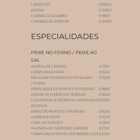
LAGOSTINS
€190,00
BRUXAS
€120,00
GAMBAS DO ALGARVE
€98,00
CAMARÃO DE ESPINHO
€120,00
ESPECIALIDADES
PEIXE NO FORNO / PEIXE AO
SAL
AÇORDA DE LAGOSTA
€37,00
CATAPLANA DE RAIA
€26,50
BACALHAU GRATINADO COM SALADA
€26,00
JULIANA
PARRILHADA DE MARISCO (2 PESSOAS)
€99,00
PAELHA DE MARISCO (2 PESSOAS)
€82,00
CALDEIRADA À FURNAS NA CATAPLANA (2
€62,00
PESSOAS)
ARROZ DE MARISCO (2 PESSOAS)
€82,00
GAMBAS À CHEFE
€26,50
CARIL DE MARISCO
€28,50
MASSADA DE GAROUPA E GAMBAS
€27,50
CATAPLANA DE POLVO COM BATATA-DOCE
€27,50