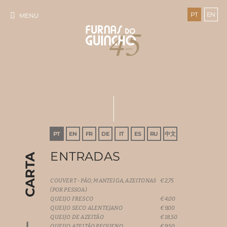
PT
EN
MENU
PT
EN
FR
DE
IT
ES
RU
中文
ENTRADAS
CARTA
COUVERT - PÃO, MANTEIGA, AZEITONAS
€2,75
(POR PESSOA)
QUEIJO FRESCO
€4,00
QUEIJO SECO ALENTEJANO
€9,00
QUEIJO DE AZEITÃO
€18,50
QUEIJO AZEITÃO PEQUENO
€9,50