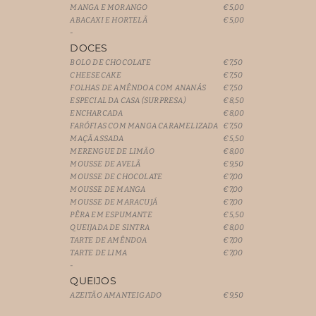
MANGA E MORANGO
€5,00
ABACAXI E HORTELÃ
€5,00
-
DOCES
BOLO DE CHOCOLATE
€7,50
CHEESECAKE
€7,50
FOLHAS DE AMÊNDOA COM ANANÁS
€7,50
ESPECIAL DA CASA (SURPRESA)
€8,50
ENCHARCADA
€8,00
FARÓFIAS COM MANGA CARAMELIZADA
€7,50
MAÇÃ ASSADA
€5,50
MERENGUE DE LIMÃO
€8,00
MOUSSE DE AVELÃ
€9,50
MOUSSE DE CHOCOLATE
€7,00
MOUSSE DE MANGA
€7,00
MOUSSE DE MARACUJÁ
€7,00
PÊRA EM ESPUMANTE
€5,50
QUEIJADA DE SINTRA
€8,00
TARTE DE AMÊNDOA
€7,00
TARTE DE LIMA
€7,00
-
QUEIJOS
AZEITÃO AMANTEIGADO
€9,50