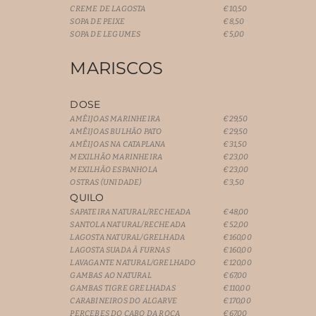
CREME DE LAGOSTA
€10,50
SOPA DE PEIXE
€8,50
SOPA DE LEGUMES
€5,00
MARISCOS
DOSE
AMÊIJOAS MARINHEIRA
€29,50
AMÊIJOAS BULHÃO PATO
€29,50
AMÊIJOAS NA CATAPLANA
€31,50
MEXILHÃO MARINHEIRA
€23,00
MEXILHÃO ESPANHOLA
€23,00
OSTRAS (UNIDADE)
€3,50
QUILO
SAPATEIRA NATURAL/RECHEADA
€48,00
SANTOLA NATURAL/RECHEADA
€52,00
LAGOSTA NATURAL/GRELHADA
€160,00
LAGOSTA SUADA À FURNAS
€160,00
LAVAGANTE NATURAL/GRELHADO
€120,00
GAMBAS AO NATURAL
€67,00
GAMBAS TIGRE GRELHADAS
€110,00
CARABINEIROS DO ALGARVE
€170,00
PERCEBES DO CABO DA ROCA
€67,00