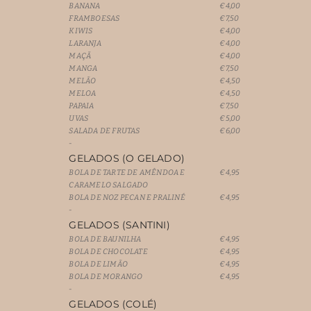
BANANA
€4,00
FRAMBOESAS
€7,50
KIWIS
€4,00
LARANJA
€4,00
MAÇÃ
€4,00
MANGA
€7,50
MELÃO
€4,50
MELOA
€4,50
PAPAIA
€7,50
UVAS
€5,00
SALADA DE FRUTAS
€6,00
-
GELADOS (O GELADO)
BOLA DE TARTE DE AMÊNDOA E
€4,95
CARAMELO SALGADO
BOLA DE NOZ PECAN E PRALINÉ
€4,95
-
GELADOS (SANTINI)
BOLA DE BAUNILHA
€4,95
BOLA DE CHOCOLATE
€4,95
BOLA DE LIMÃO
€4,95
BOLA DE MORANGO
€4,95
-
GELADOS (COLÉ)