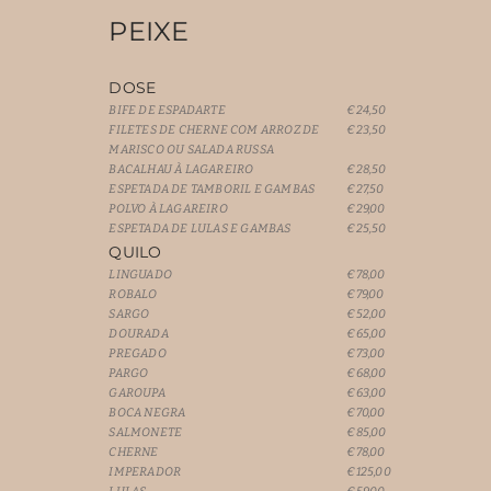
PEIXE
DOSE
BIFE DE ESPADARTE
€24,50
FILETES DE CHERNE COM ARROZ DE
€23,50
MARISCO OU SALADA RUSSA
BACALHAU À LAGAREIRO
€28,50
ESPETADA DE TAMBORIL E GAMBAS
€27,50
POLVO À LAGAREIRO
€29,00
ESPETADA DE LULAS E GAMBAS
€25,50
QUILO
LINGUADO
€78,00
ROBALO
€79,00
SARGO
€52,00
DOURADA
€65,00
PREGADO
€73,00
PARGO
€68,00
GAROUPA
€63,00
BOCA NEGRA
€70,00
SALMONETE
€85,00
CHERNE
€78,00
IMPERADOR
€125,00