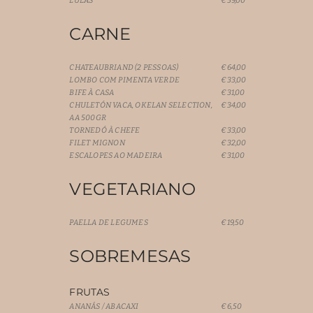
LULAS
€59,00
CARNE
CHATEAUBRIAND (2 PESSOAS)
€64,00
LOMBO COM PIMENTA VERDE
€33,00
BIFE À CASA
€31,00
CHULETÓN VACA, OKELAN SELECTION,
€34,00
AA 500GR
TORNEDÓ À CHEFE
€33,00
FILET MIGNON
€32,00
ESCALOPES AO MADEIRA
€31,00
VEGETARIANO
PAELLA DE LEGUMES
€19,50
SOBREMESAS
FRUTAS
ANANÁS / ABACAXI
€6,50