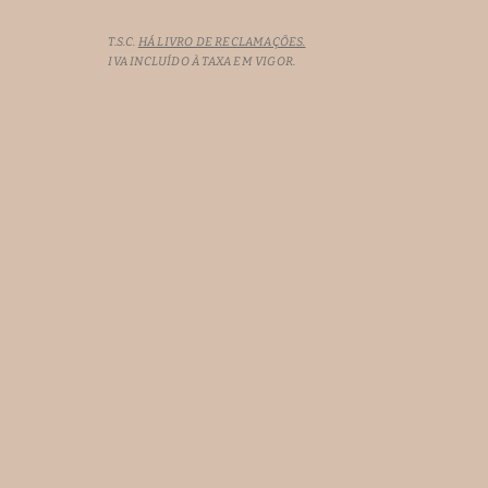
T.S.C.
HÁ LIVRO DE RECLAMAÇÕES.
IVA INCLUÍDO À TAXA EM VIGOR.