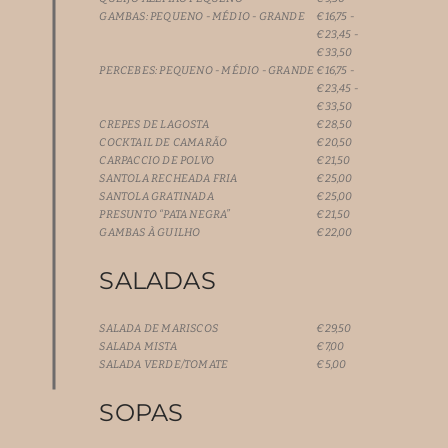
GAMBAS: PEQUENO - MÉDIO - GRANDE
€16,75 -
€23,45 -
€33,50
PERCEBES: PEQUENO - MÉDIO - GRANDE
€16,75 -
€23,45 -
€33,50
CREPES DE LAGOSTA
€28,50
COCKTAIL DE CAMARÃO
€20,50
CARPACCIO DE POLVO
€21,50
SANTOLA RECHEADA FRIA
€25,00
SANTOLA GRATINADA
€25,00
PRESUNTO “PATA NEGRA”
€21,50
GAMBAS À GUILHO
€22,00
SALADAS
SALADA DE MARISCOS
€29,50
SALADA MISTA
€7,00
SALADA VERDE/TOMATE
€5,00
SOPAS